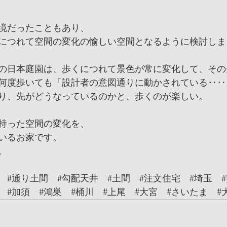
境だったこともあり、
につれて空間の変化の愉しい空間となるように検討しま
の日本庭園は、歩くにつれて景色が常に変化して、その
何度歩いても「設計者の意図通りに動かされている‥‥
り、先がどうなっているのかと、歩くのが楽しい。
持った空間の変化を、
いるお家です。
。
#通り土間
#勾配天井
#土間
#注文住宅
#埼玉
#加須
#鴻巣
#桶川
#上尾
#大宮
#さいたま
#