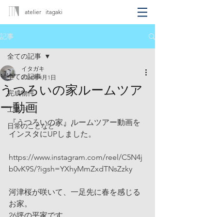
atelier itagaki
記事
全ての記事
イタガキ
全ての記事
2024年4月1日
うつろいの家ルームツア
完成物件
ー動画
工事中
『うつろいの家』ルームツアー動画を
日常のことなど・・・
インスタにUPしました。
https://www.instagram.com/reel/C5N4j
b0vK9S/?igsh=YXhyMmZxdTNsZzky
河津桜が咲いて、一足先に春を感じる
お家。
26坪の平家です。