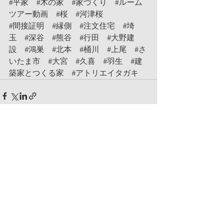
#平家
#木の家
#家づくり
#ルーム
ツアー動画
#桜
#河津桜
#間接証明
#縁側
#注文住宅
#埼
玉
#深谷
#熊谷
#行田
#大野建
設
#鴻巣
#北本
#桶川
#上尾
#さ
いたま市
#大宮
#久喜
#羽生
#建
築家とつくる家
#アトリエイタガキ
コメント
コメントを追加…