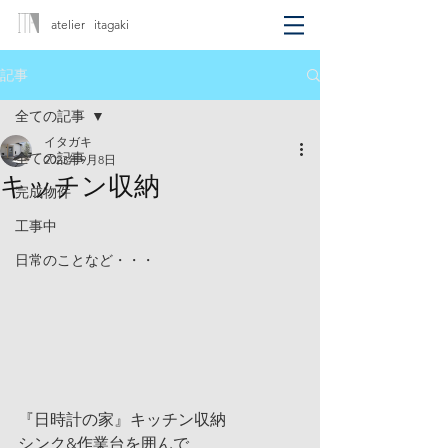
atelier itagaki
記事
全ての記事
イタガキ
全ての記事
2023年9月8日
キッチン収納
完成物件
工事中
日常のことなど・・・
『日時計の家』キッチン収納
シンク&作業台を囲んで