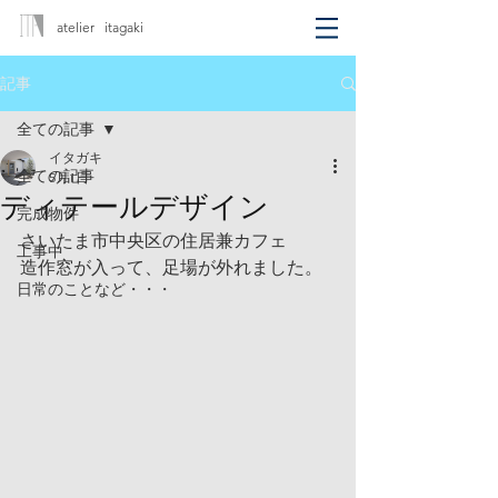
atelier itagaki
記事
全ての記事
イタガキ
全ての記事
5月1日
ディテールデザイン
完成物件
さいたま市中央区の住居兼カフェ
工事中
造作窓が入って、足場が外れました。
日常のことなど・・・