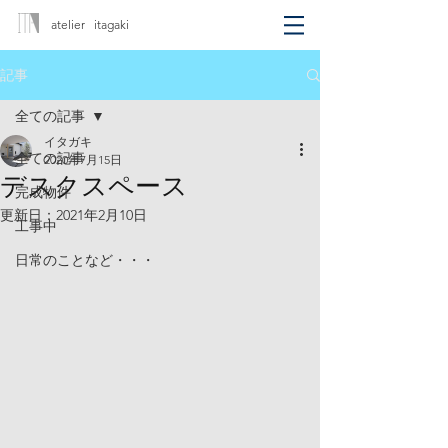
atelier itagaki
記事
全ての記事
イタガキ
全ての記事
2020年7月15日
デスクスペース
完成物件
更新日：
2021年2月10日
工事中
日常のことなど・・・