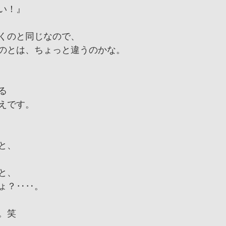
い！』
くのと同じなので、
のとは、ちょっと違うのかな。
る
えです。
と、
と、
ょ？‥‥。
。笑