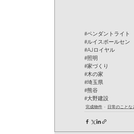
#ペンダントライト
#ルイスポールセン
#AJロイヤル
#照明
#家づくり
#木の家
#埼玉県
#熊谷
#大野建設
完成物件
日常のことな