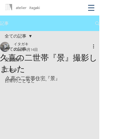
atelier itagaki
記事
全ての記事
イタガキ
全ての記事
2024年4月14日
久喜の二世帯『景』撮影し
完成物件
ました
工事中
久喜の二世帯住宅『景』
日常のことなど・・・