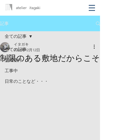
atelier itagaki
記事
全ての記事
イタガキ
全ての記事
2023年12月12日
制限のある敷地だからこそ
完成物件
工事中
日常のことなど・・・