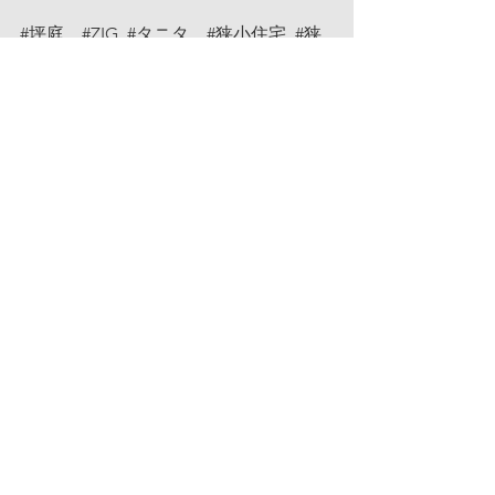
#坪庭
#ZIG
#タニタ
#狭小住宅
#狭
小地
#ガルバリウム
#木の家
#建築家
とつくる家
#アトリエイタガキ
コメント
コメントを追加…
記事一覧