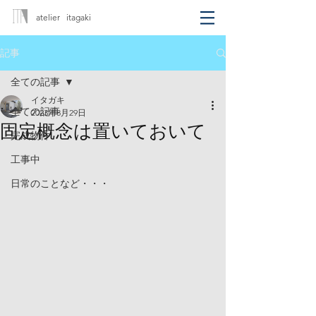
atelier itagaki
記事
全ての記事
イタガキ
全ての記事
2023年8月29日
固定概念は置いておいて
完成物件
工事中
日常のことなど・・・