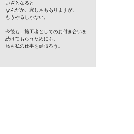
いざとなると
なんだか、寂しさもありますが、
もうやるしかない。
今後も、施工者としてのお付き合いを
続けてもらうためにも、
私も私の仕事を頑張ろう。
#土間
#玄関
#吹き抜け
#注文住
宅
#建築家とつくる家
#埼玉
#北
本
#桶川
#鴻巣
#羽生
#加須
#久
喜
#行田
#大野建設
#熊谷
#深
谷
#アトリエイタガキ