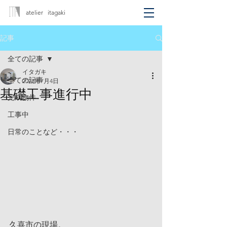
atelier itagaki
記事
全ての記事
イタガキ
全ての記事
2023年7月4日
基礎工事進行中
完成物件
工事中
日常のことなど・・・
久喜市の現場。