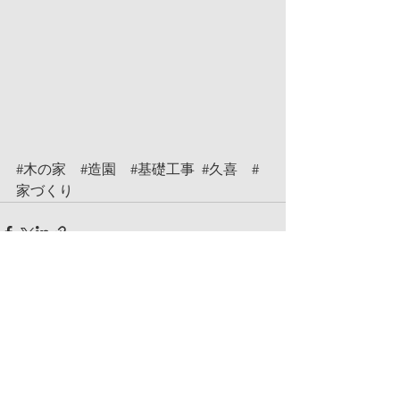
#木の家
#造園
#基礎工事
#久喜
#
家づくり
コメント
コメントを追加…