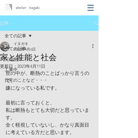
atelier itagaki
記事
全ての記事
イタガキ
全ての記事
2023年4月6日
家と性能と社会
完成物件
更新日：
2023年4月11日
工事中
世の中が、断熱のことばっかり言うの
日常のことなど・・・
で、
嫌になっている私です。
最初に言っておくと、
私は断熱もとても大切だと思っていま
す。
全く軽視していないし、かなり真面目
に考えている方だと思います。