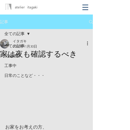
atelier itagaki
記事
全ての記事
イタガキ
全ての記事
2022年11月30日
家は夜も確認するべき
完成物件
工事中
日常のことなど・・・
お家をお考えの方、