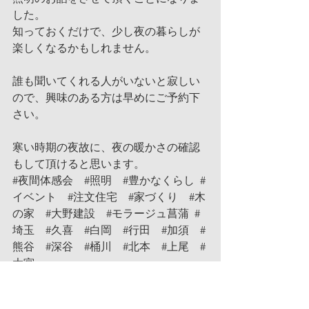
した。
知っておくだけで、少し夜の暮らしが
楽しくなるかもしれません。
誰も聞いてくれる人がいないと寂しい
ので、興味のある方は早めにご予約下
さい。
寒い時期の夜故に、夜の暖かさの確認
もして頂けると思います。
#夜間体感会
#照明
#豊かなくらし
#
イベント
#注文住宅
#家づくり
#木
の家
#大野建設
#モラージュ菖蒲
#
埼玉
#久喜
#白岡
#行田
#加須
#
熊谷
#深谷
#桶川
#北本
#上尾
#
大宮