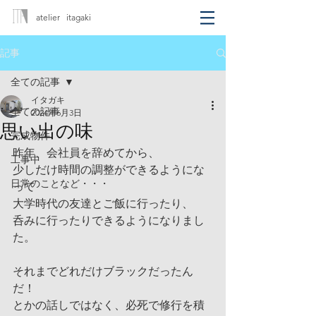
atelier itagaki
記事
全ての記事
イタガキ
全ての記事
2024年6月3日
思い出の味
完成物件
昨年、会社員を辞めてから、
工事中
少しだけ時間の調整ができるようにな
日常のことなど・・・
って
大学時代の友達とご飯に行ったり、
呑みに行ったりできるようになりまし
た。
それまでどれだけブラックだったん
だ！
とかの話しではなく、必死で修行を積