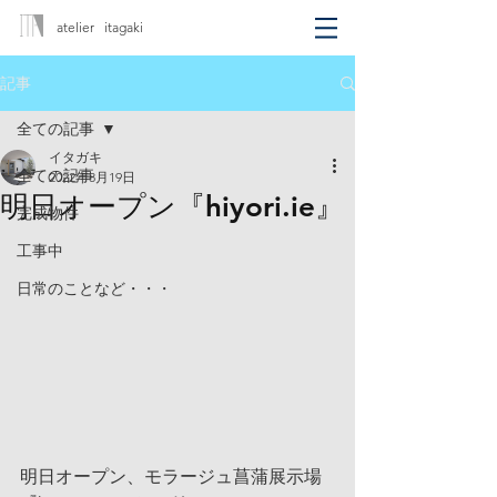
atelier itagaki
記事
全ての記事
イタガキ
全ての記事
2022年8月19日
明日オープン『hiyori.ie』
完成物件
工事中
日常のことなど・・・
明日オープン、モラージュ菖蒲展示場