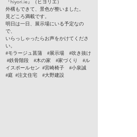
『
hiyori.ie
』（ヒヨリエ）
外構もできて、景色が整いました。
見どころ満載です。
明日は一日、展示場にいる予定なの
で、
いらっしゃったらお声をかけてくださ
い。
#モラージュ菖蒲
#展示場
#吹き抜け
#鉄骨階段
#木の家
#家づくり
#ル
イスポールセン
#宮崎椅子
#小泉誠
#庭
#注文住宅
#大野建設