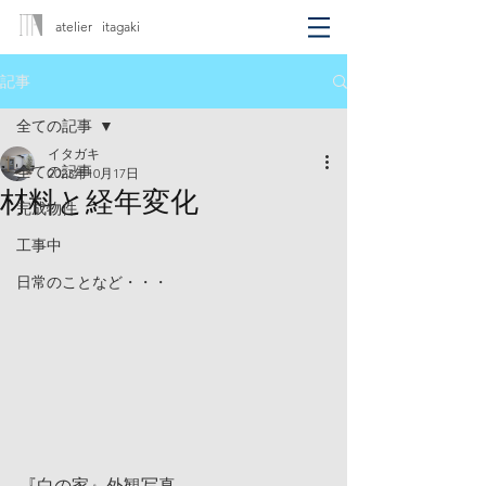
atelier itagaki
記事
全ての記事
イタガキ
全ての記事
2023年10月17日
材料と経年変化
完成物件
工事中
日常のことなど・・・
『白の家』外観写真