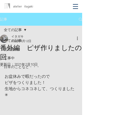
atelier itagaki
記事
全ての記事
イタガキ
全ての記事
2020年8月12日
番外編 ピザ作りましたの
完成物件
回
工事中
更新日：
2021年2月10日
日常のことなど・・・
お盆休みで暇だったので
ピザをつくりました！
生地からコネコネして、つくりました
✳︎