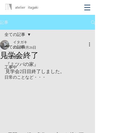
atelier itagaki
記事
全ての記事
イタガキ
全ての記事
2023年2月26日
見学会終了
完成物件
『ミツバの家』
工事中
見学会2日目終了しました。
日常のことなど・・・