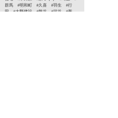
群馬
#明和町
#久喜
#羽生
#行
田
#大野建設
#熊谷
#深谷
#寄
居
#鴻巣
#桶川
#北本
#大宮
#上
尾
コメント
コメントを追加…
記事一覧