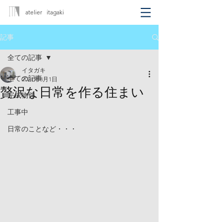
atelier itagaki
記事
全ての記事
イタガキ
全ての記事
2021年8月1日
贅沢な日常を作る住まい
完成物件
工事中
日常のことなど・・・