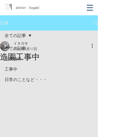
atelier itagaki
記事
全ての記事
イタガキ
全ての記事
2021年5月17日
造園工事中
完成物件
工事中
日常のことなど・・・