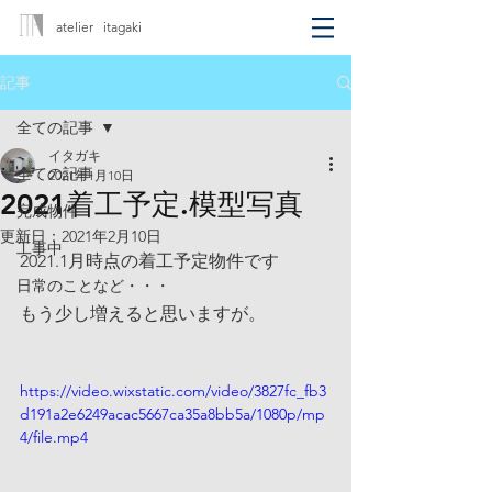
atelier itagaki
記事
全ての記事
イタガキ
全ての記事
2021年1月10日
2021着工予定.模型写真
完成物件
更新日：
2021年2月10日
工事中
2021.1月時点の着工予定物件です
日常のことなど・・・
もう少し増えると思いますが。
https://video.wixstatic.com/video/3827fc_fb3
d191a2e6249acac5667ca35a8bb5a/1080p/mp
4/file.mp4