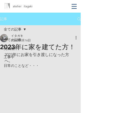
atelier itagaki
記事
全ての記事
イタガキ
全ての記事
2024年2月16日
2023年に家を建てた方！
完成物件
2023年にお家を引き渡しになった方
工事中
へ。
日常のことなど・・・