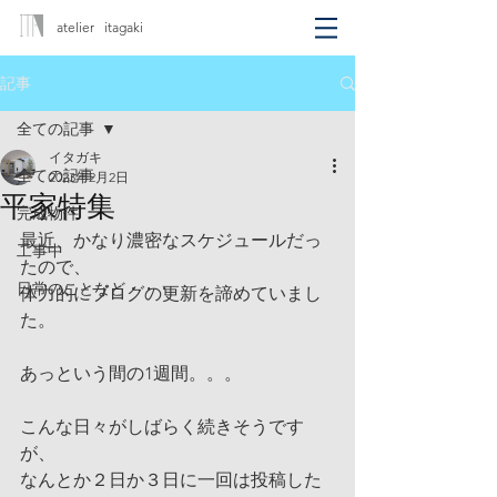
atelier itagaki
記事
全ての記事
イタガキ
全ての記事
2023年2月2日
平家特集
完成物件
最近、かなり濃密なスケジュールだっ
工事中
たので、
日常のことなど・・・
体力的にブログの更新を諦めていまし
た。
あっという間の1週間。。。
こんな日々がしばらく続きそうです
が、
なんとか２日か３日に一回は投稿した