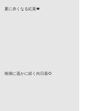
夏に赤くなる紅葉🍁
南側に遥かに続く向日葵🌻