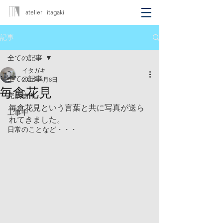
atelier itagaki
記事
全ての記事
イタガキ
全ての記事
2022年4月8日
毎食花見
完成物件
毎食花見という言葉と共に写真が送ら
工事中
れてきました。
日常のことなど・・・