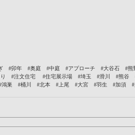
ぎ
#卯年
#奥庭
#中庭
#アプローチ
#大谷石
#熊
くり
#注文住宅
#住宅展示場
#埼玉
#滑川
#熊谷
#鴻巣
#桶川
#北本
#上尾
#大宮
#羽生
#加須