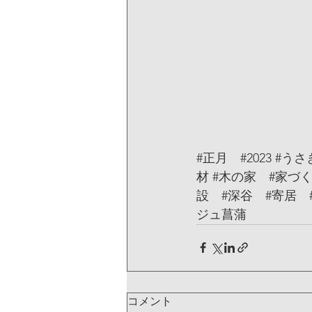
#正月
#2023
#うさ
材
#木の家
#家づ
設
#深谷
#寄居
ジュ菖蒲
コメント