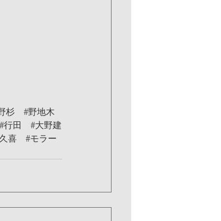
野杉
#野地木
#行田
#大野建
#久喜
#モラー