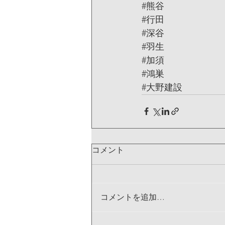
#熊谷
#行田
#深谷
#羽生
#加須
#鴻巣
#大野建設
コメント
コメントを追加…