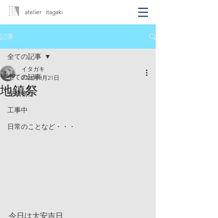
atelier itagaki
記事
全ての記事
イタガキ
全ての記事
2025年3月21日
地鎮祭
完成物件
工事中
日常のことなど・・・
今日は大安吉日