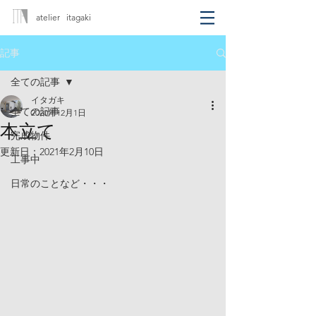
atelier itagaki
記事
全ての記事
イタガキ
全ての記事
2020年12月1日
本立て
完成物件
更新日：
2021年2月10日
工事中
日常のことなど・・・