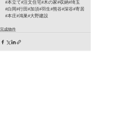
#本立て
#注文住宅#木の家#収納#埼玉
#白岡
#行田#加須#羽生#熊谷#深谷#寄居
#本庄#鴻巣#大野建設
完成物件
コメント
コメントを追加…
記事一覧