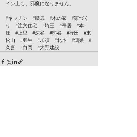
イン上も、邪魔になりません。
#キッチン
#腰扉
#木の家
#家づく
り
#注文住宅
#埼玉
#寄居
#本
庄
#上里
#深谷
#熊谷
#行田
#東
松山
#羽生
#加須
#北本
#鴻巣
#
久喜
#白岡
#大野建設
コメント
コメントを追加…