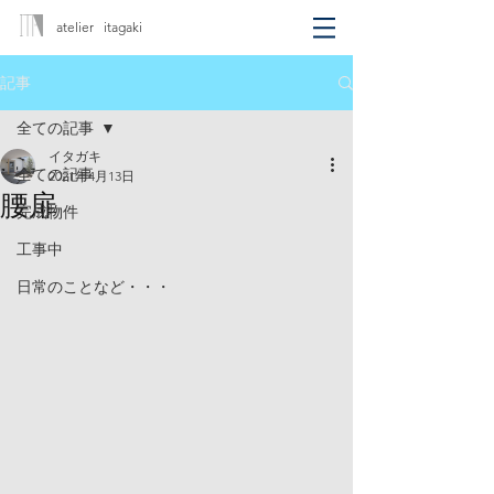
atelier itagaki
記事
全ての記事
イタガキ
全ての記事
2021年4月13日
腰扉
完成物件
工事中
日常のことなど・・・