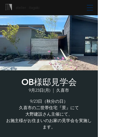
atelier itagaki
OB様邸見学会
9月23日(月)
  |  
久喜市
9/23日（秋分の日）
久喜市の二世帯住宅『景』にて
大野建設さん主催にて、
お施主様がお住まいのお家の見学会を実施し
ます。