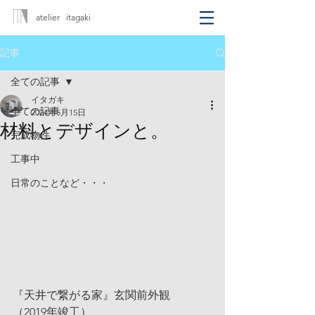
atelier itagaki
記事
全ての記事
イタガキ
全ての記事
2024年5月15日
材料とデザインと。
完成物件
工事中
日常のことなど・・・
『天井で繋がる家』玄関前外観
（2019年竣工）