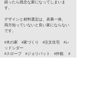
経ったら残念な家になってしまいま
す。
デザインと材料選定は、表裏一体。
両方知っていないと良い家にならない
です。
#木の家
#家づくり
#注文住宅
#レ
ッドシダー
#スロープ
#ジョリパット
#外観
#
夜景
#OMソーラー
#太陽熱利用
#
埼玉
#久喜
#羽生
#加須
#深谷
#
熊谷
#行田
#大野建設
#鴻巣
#北
本
#桶川
#上尾
#大宮
#さいたま
市
#建築家とつくる家
#アトリエイ
タガキ