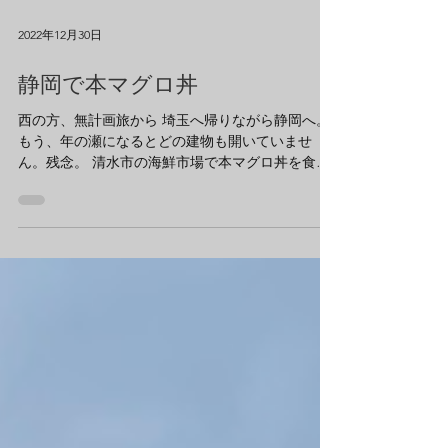
2022年12月30日
静岡で本マグロ丼
西の方、無計画旅から 埼玉へ帰りながら静岡へ。
もう、年の瀬になるとどの建物も開いていませ
ん。残念。 清水市の海鮮市場で本マグロ丼を食べ
（これが本命） 隣の『清水市清水文化会館マリア
ート』槇文彦さん設計を外観だけ眺める。 その後
富士市に移動し、...