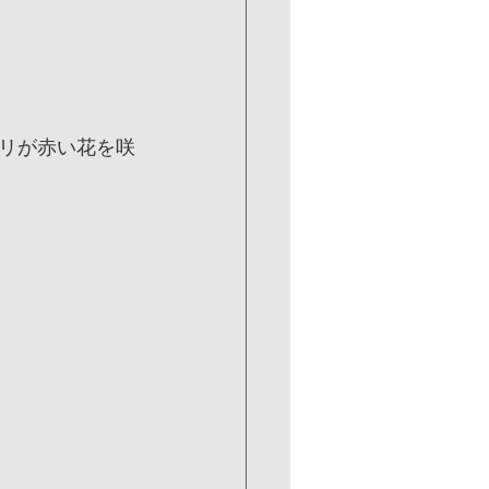
リが赤い花を咲